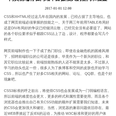
2017-01-01 12:00
CSS和XHTML经过这几年在国内的发展，已经占据了主导地位。也
成了网页前端必须掌握的技能之一。关于两三年前用TABLE布局好
还是DIV布局好的争议已经烟消云散，已经完全没有必要提了。网站
的各个职位要求似乎都跟CSS沾上了边，设计、程序都要会写几个
样式。
网页前端制作也一下子成了热门职位，即使在金融危机的困难风潮
下，招聘前端职位的公司还是很多。毕竟作为一个新兴的职位，和
其它职位比较起来，前端技能熟练的人还不能算是太多。不过新人
学习的劲头也足一些，很多人为了换博客和空间的皮肤也开始学习
CSS，所以也产生了好多CSS相关的网站、论坛、 QQ群。也是个好
现象吧。
CSS3标准的呼之欲出，将使得CSS也会发展成为一门弱编程语言。
所以前端的难度也会更大，更多的样式和属性需要使用。而且各个
浏览器也会推出自己有关CSS功能的额外扩展需要我们知道。未来
的CSS会更加强大和健壮。当然，浏览器的兼容问题依旧存在。最
近WEB界掀起了反IE6的运动，为推动 W3C标准和更好的用户体